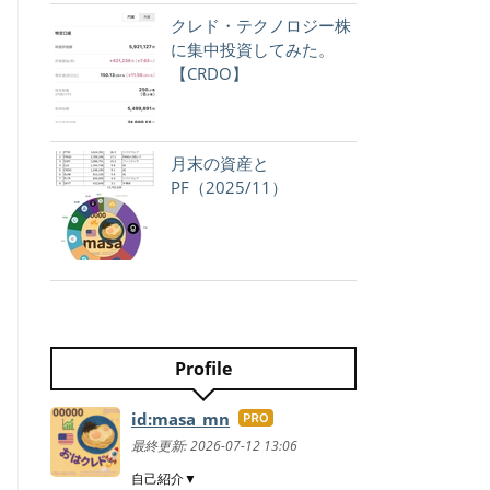
クレド・テクノロジー株
に集中投資してみた。
【CRDO】
月末の資産と
PF（2025/11）
Profile
id:masa_mn
はて
なブ
最終更新:
2026-07-12 13:06
ログ
自己紹介▼