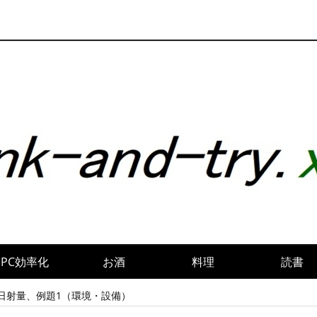
PC効率化
お酒
料理
読書
日射量、例題1（環境・設備）