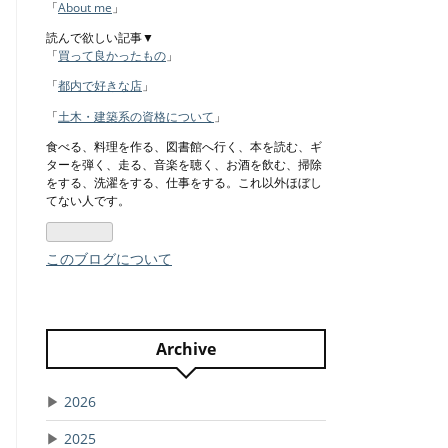
Pro
「
About me
」
読んで欲しい記事▼
「
買って良かったもの
」
「
都内で好きな店
」
「
土木・建築系の資格について
」
食べる、料理を作る、図書館へ行く、本を読む、ギ
ターを弾く、走る、音楽を聴く、お酒を飲む、掃除
をする、洗濯をする、仕事をする。これ以外ほぼし
てない人です。
このブログについて
Archive
▶
2026
▶
2025