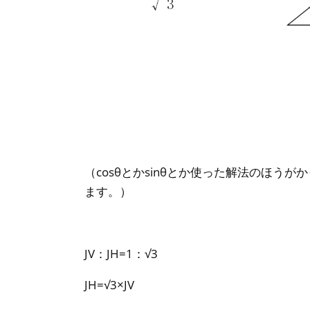
（cosθとかsinθとか使った解法のほ
ます。）
JV：JH=1：√3
JH=√3×JV