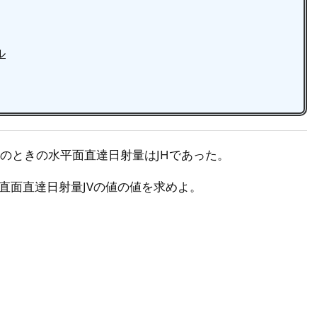
ル
のときの水平面直達日射量はJHであった。
直面直達日射量JVの値の値を求めよ。