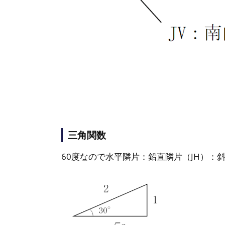
三角関数
60度なので水平隣片：鉛直隣片（JH）：斜