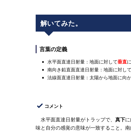
解いてみた。
言葉の定義
水平面直達日射量：地面に対して
垂直
南向き鉛直面直達日射量：地面に対し
法線面直達日射量：太陽から地面に向
コメント
水平面直達日射量がトラップで、
真下
に
味と自分の感覚の意味が一致すること。南